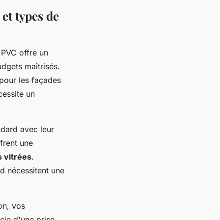
et types de
e PVC offre un
udgets maîtrisés.
 pour les façades
cessite un
ndard avec leur
ffrent une
 vitrées
.
ud nécessitent une
on, vos
cie d'une prise