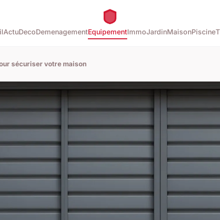
l
Actu
Deco
Demenagement
Equipement
Immo
Jardin
Maison
Piscine
T
pour sécuriser votre maison