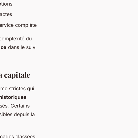
ptions
xactes
service complète
 complexité du
nce
dans le suivi
 capitale
sme strictes qui
istoriques
isés. Certains
sibles depuis la
açades classées.