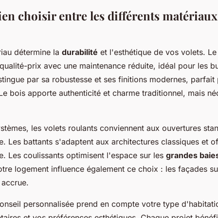
 choisir entre les différents matériaux 
riau détermine la
durabilité
et l'esthétique de vos volets. L
 qualité-prix avec une maintenance réduite, idéal pour les b
stingue par sa robustesse et ses finitions modernes, parfait
e bois apporte authenticité et charme traditionnel, mais né
stèmes, les volets roulants conviennent aux ouvertures sta
e. Les battants s'adaptent aux architectures classiques et o
e. Les coulissants optimisent l'espace sur les
grandes baies
otre logement influence également ce choix : les façades s
 accrue.
nseil personnalisée prend en compte votre type d'habitati
taires et vos préférences esthétiques. Chaque projet bénéfi