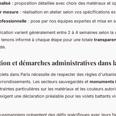
alisé
: proposition détaillée avec choix des matériaux et o
ur mesure
: réalisation en atelier selon vos spécifications e
rofessionnelle
: pose par nos équipes expertes et mise en 
rication varient généralement entre 2 à 4 semaines selon la
s tenons informé à chaque étape pour une totale
transpare
de.
ion et démarches administratives dans la
volets dans Paris nécessite de respecter des règles d'urbani
 arrondissements. Les secteurs sauvegardés et
monuments h
aintes particulières sur les matériaux et les couleurs autor
xigent une déclaration préalable pour les volets battants vi
ssmanniens présentent des défis spécifiques avec leurs f