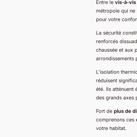
Entre le
vis-à-vi
métropole qui ne 
pour votre confor
La sécurité const
renforcés dissuad
chaussée et aux p
arrondissements pa
L'isolation therm
réduisent signifi
été. Ils atténuent
des grands axes p
Fort de
plus de d
comprenons ces en
votre habitat.