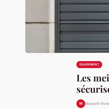
EQUIPEMENT
Les mei
sécuris
M
Marius
16 févri